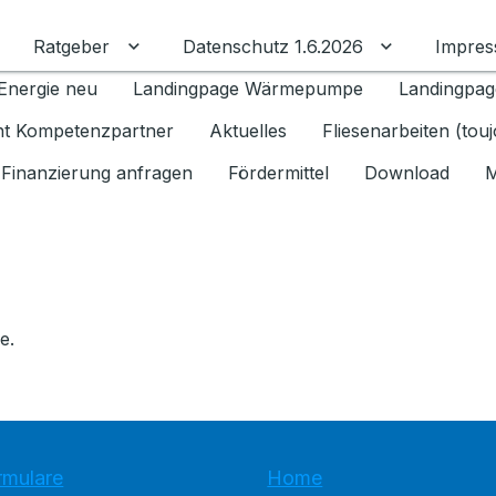
Ratgeber
Datenschutz 1.6.2026
Impre
Untermenü für Ratgeber umschalten
Untermenü f
Energie neu
Landingpage Wärmepumpe
Landingpag
ant Kompetenzpartner
Aktuelles
Fliesenarbeiten (tou
Finanzierung anfragen
Fördermittel
Download
M
e.
rmulare
Home