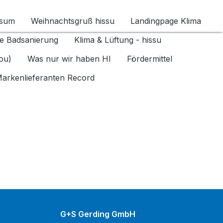
ssum
Weihnachtsgruß hissu
Landingpage Klima
ür Datenschutz 1.6.2026 umschalten
e Badsanierung
Klima & Lüftung - hissu
jou)
Was nur wir haben HI
Fördermittel
arkenlieferanten Record
G+S Gerding GmbH