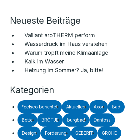
Neueste Beiträge
Vaillant aroTHERM perform
Wasserdruck im Haus verstehen
Warum tropft meine Klimaanlage
Kalk im Wasser
Heizung im Sommer? Ja, bitte!
Kategorien
°celseo berichtet
Aktuelles
Axor
Bad
Bette
BRÖTJE
burgbad
Danfoss
Design
Förderung
GEBERIT
GROHE