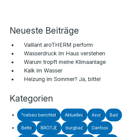
Neueste Beiträge
Vaillant aroTHERM perform
Wasserdruck im Haus verstehen
Warum tropft meine Klimaanlage
Kalk im Wasser
Heizung im Sommer? Ja, bitte!
Kategorien
°celseo berichtet
Aktuelles
Axor
Bad
Bette
BRÖTJE
burgbad
Danfoss