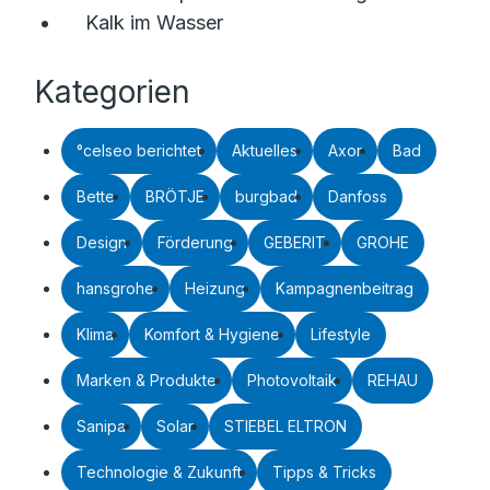
Kalk im Wasser
Kategorien
°celseo berichtet
Aktuelles
Axor
Bad
Bette
BRÖTJE
burgbad
Danfoss
Design
Förderung
GEBERIT
GROHE
hansgrohe
Heizung
Kampagnenbeitrag
Klima
Komfort & Hygiene
Lifestyle
Marken & Produkte
Photovoltaik
REHAU
Sanipa
Solar
STIEBEL ELTRON
Technologie & Zukunft
Tipps & Tricks