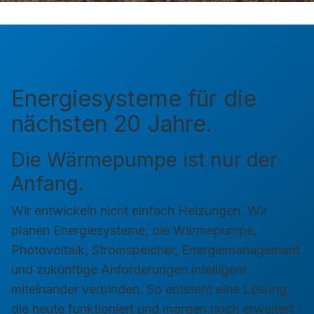
Energiesysteme für die
nächsten 20 Jahre.
Die Wärmepumpe ist nur der
Anfang.
Wir entwickeln nicht einfach Heizungen. Wir
planen Energiesysteme, die Wärmepumpe,
Photovoltaik, Stromspeicher, Energiemanagement
und zukünftige Anforderungen intelligent
miteinander verbinden. So entsteht eine Lösung,
die heute funktioniert und morgen noch erweitert