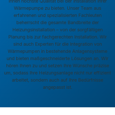
Ihnen höchste Qualität bei der Installation Ihrer
Wärmepumpe zu bieten. Unser Team aus
erfahrenen und spezialisierten Fachleuten
beherrscht die gesamte Bandbreite der
Heizungsinstallation – von der sorgfältigen
Planung bis zur fachgerechten Installation. Wir
sind auch Experten für die Integration von
Wärmepumpen in bestehende Anlagensysteme
und bieten maßgeschneiderte Lösungen an. Wir
hören Ihnen zu und setzen Ihre Wünsche präzise
um, sodass Ihre Heizungsanlage nicht nur effizient
arbeitet, sondern auch auf Ihre Bedürfnisse
angepasst ist.