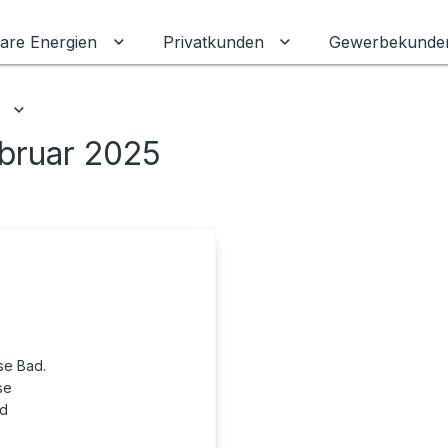
are Energien
Privatkunden
Gewerbekunde
Untermenü für Erneuerbare Energien ums
Untermenü für Priva
Untermenü für Ratgeber umschalten
ebruar 2025
se Bad.
se
nd