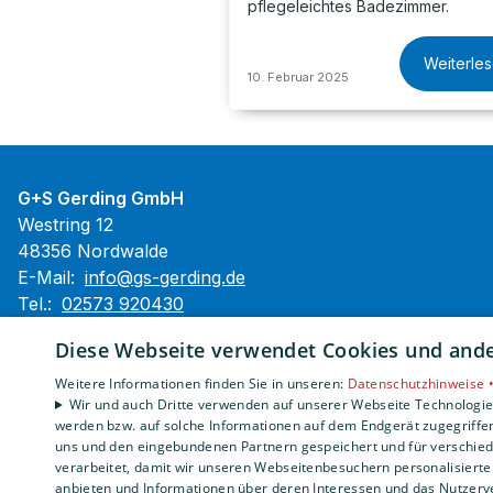
pflegeleichtes Badezimmer.
Weiterle
10. Februar 2025
G+S Gerding GmbH
Westring 12
48356 Nordwalde
E-Mail:
info@gs-gerding.de
Tel.:
02573 920430
Fax: 025739204322
Diese Webseite verwendet Cookies und ander
Impressum
Weitere Informationen finden Sie in unseren:
Datenschutzhinweise 
Barrierefreiheitserklärung
Wir und auch Dritte verwenden auf unserer Webseite Technologien
Datenschutzerklärung
werden bzw. auf solche Informationen auf dem Endgerät zugegriffe
uns und den eingebundenen Partnern gespeichert und für verschiede
AGB
verarbeitet, damit wir unseren Webseitenbesuchern personalisierte 
anbieten und Informationen über deren Interessen und das Nutzerve