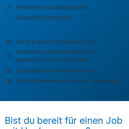
Attraktives Ausbildungsgehalt
Geregelte Arbeitszeiten
Arbeit in einem engagierten Team
Hochwertige Arbeitskleidung und
persönliche Schutzausrüstung
Vermögenswirksame Leistungen
Zukunftsperspektiven nach der Ausbildung
Bist du bereit für einen Job