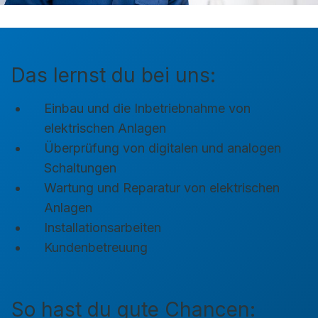
Das lernst du bei uns:
Einbau und die Inbetriebnahme von
elektrischen Anlagen
Überprüfung von digitalen und analogen
Schaltungen
Wartung und Reparatur von elektrischen
Anlagen
Installationsarbeiten
Kundenbetreuung
So hast du gute Chancen: