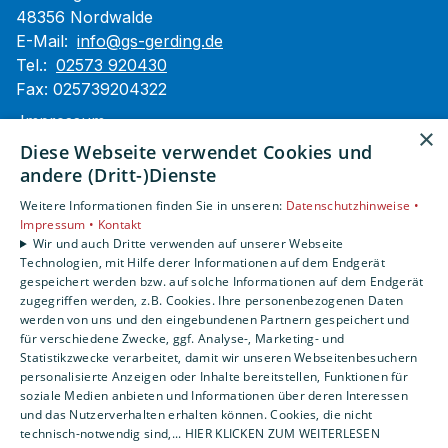
48356 Nordwalde
E-Mail:
info@gs-gerding.de
Tel.:
02573 920430
Fax: 025739204322
Impressum
×
Barrierefreiheitserklärung
Diese Webseite verwendet Cookies und
Datenschutzerklärung
andere (Dritt-)Dienste
AGB
Weitere Informationen finden Sie in unseren:
Datenschutzhinweise •
Impressum •
Kontakt
Unsere Bereiche
Wir und auch Dritte verwenden auf unserer Webseite
Technologien, mit Hilfe derer Informationen auf dem Endgerät
Privatkunden
gespeichert werden bzw. auf solche Informationen auf dem Endgerät
Gewerbekunden
zugegriffen werden, z.B. Cookies. Ihre personenbezogenen Daten
Karriere
werden von uns und den eingebundenen Partnern gespeichert und
Unternehmen
für verschiedene Zwecke, ggf. Analyse-, Marketing- und
Statistikzwecke verarbeitet, damit wir unseren Webseitenbesuchern
Kontakt
personalisierte Anzeigen oder Inhalte bereitstellen, Funktionen für
soziale Medien anbieten und Informationen über deren Interessen
und das Nutzerverhalten erhalten können. Cookies, die nicht
technisch-notwendig sind,... HIER KLICKEN ZUM WEITERLESEN