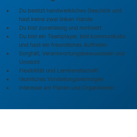
Du besitzt handwerkliches Geschick und
hast keine zwei linken Hände
Du bist zuverlässig und motiviert
Du bist ein Teamplayer, bist kommunikativ
und hast ein freundliches Auftreten
Sorgfalt, Verantwortungsbewusstsein und
Umsicht
Flexibilität und Lernbereitschaft
räumliches Vorstellungsvermögen
Interesse am Planen und Organisieren