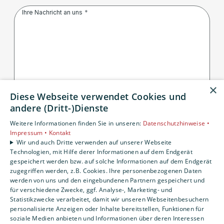
Ihre Nachricht an uns
×
Diese Webseite verwendet Cookies und
andere (Dritt-)Dienste
Weitere Informationen finden Sie in unseren:
Datenschutzhinweise •
Bitte geben Sie die Zeichen aus dem Bild hier
Impressum •
Kontakt
ein.
Wir und auch Dritte verwenden auf unserer Webseite
Technologien, mit Hilfe derer Informationen auf dem Endgerät
Durch den Kreisbutton können Sie ein neues Bild
gespeichert werden bzw. auf solche Informationen auf dem Endgerät
erzeugen.
zugegriffen werden, z.B. Cookies. Ihre personenbezogenen Daten
werden von uns und den eingebundenen Partnern gespeichert und
für verschiedene Zwecke, ggf. Analyse-, Marketing- und
Statistikzwecke verarbeitet, damit wir unseren Webseitenbesuchern
personalisierte Anzeigen oder Inhalte bereitstellen, Funktionen für
soziale Medien anbieten und Informationen über deren Interessen