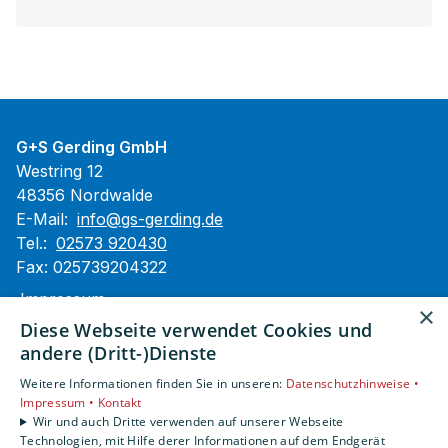
G+S Gerding GmbH
Westring 12
48356 Nordwalde
E-Mail:
info@gs-gerding.de
Tel.:
02573 920430
Fax: 025739204322
Impressum
×
Barrierefreiheitserklärung
Diese Webseite verwendet Cookies und
Datenschutzerklärung
andere (Dritt-)Dienste
AGB
Weitere Informationen finden Sie in unseren:
Datenschutzhinweise •
Impressum •
Kontakt
Unsere Bereiche
Wir und auch Dritte verwenden auf unserer Webseite
Technologien, mit Hilfe derer Informationen auf dem Endgerät
Privatkunden