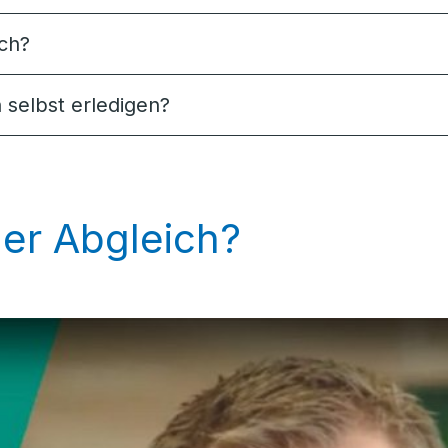
rch?
 selbst erledigen?
her Abgleich?