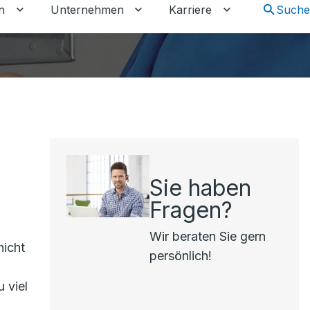
n
Unternehmen
Karriere
Suche
chalten
tkunden umschalten
Untermenü für Gewerbekunden umschalten
Untermenü für Unternehmen um
Untermenü für 
Sie haben
Fragen?
Wir beraten Sie gern
nicht
persönlich!
 viel