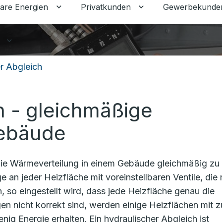
are Energien
Privatkunden
Gewerbekunde
Untermenü für Erneuerbare Energien ums
Untermenü für Priva
Untermenü für Ratgeber umschalten
r Abgleich
h - gleichmäßige
Gebäude
 die Wärmeverteilung in einem Gebäude gleichmäßig zu
 an jeder Heizfläche mit voreinstellbaren Ventile, die 
 so eingestellt wird, dass jede Heizfläche genau die
n nicht korrekt sind, werden einige Heizflächen mit zu
ig Energie erhalten. Ein hydraulischer Abgleich ist