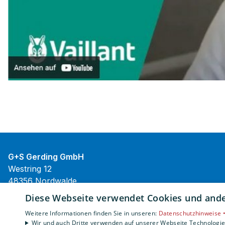
G+S Gerding GmbH
Westring 12
48356 Nordwalde
E-Mail:
info@gs-gerding.de
Diese Webseite verwendet Cookies und ander
Tel.:
02573 920430
Weitere Informationen finden Sie in unseren:
Datenschutzhinweise 
Fax: 025739204322
Wir und auch Dritte verwenden auf unserer Webseite Technologien