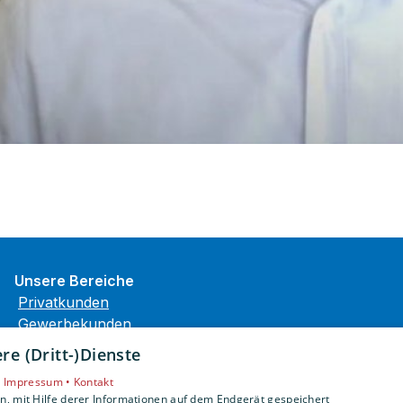
Unsere Bereiche
Privatkunden
Gewerbekunden
Karriere
e (Dritt-)Dienste
Unternehmen
•
Impressum •
Kontakt
Kontakt
, mit Hilfe derer Informationen auf dem Endgerät gespeichert