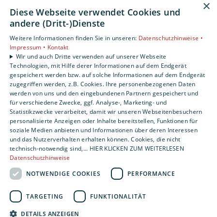
×
Barrierefreiheitserklärung
Diese Webseite verwendet Cookies und
Datenschutzerklärung
andere (Dritt-)Dienste
AGB
Weitere Informationen finden Sie in unseren:
Datenschutzhinweise •
Impressum •
Kontakt
Unsere Bereiche
Wir und auch Dritte verwenden auf unserer Webseite
Technologien, mit Hilfe derer Informationen auf dem Endgerät
Privatkunden
gespeichert werden bzw. auf solche Informationen auf dem Endgerät
Gewerbekunden
zugegriffen werden, z.B. Cookies. Ihre personenbezogenen Daten
Karriere
werden von uns und den eingebundenen Partnern gespeichert und
Unternehmen
für verschiedene Zwecke, ggf. Analyse-, Marketing- und
Statistikzwecke verarbeitet, damit wir unseren Webseitenbesuchern
Kontakt
personalisierte Anzeigen oder Inhalte bereitstellen, Funktionen für
soziale Medien anbieten und Informationen über deren Interessen
und das Nutzerverhalten erhalten können. Cookies, die nicht
technisch-notwendig sind,... HIER KLICKEN ZUM WEITERLESEN
Datenschutzhinweise
NOTWENDIGE COOKIES
PERFORMANCE
TARGETING
FUNKTIONALITÄT
DETAILS ANZEIGEN