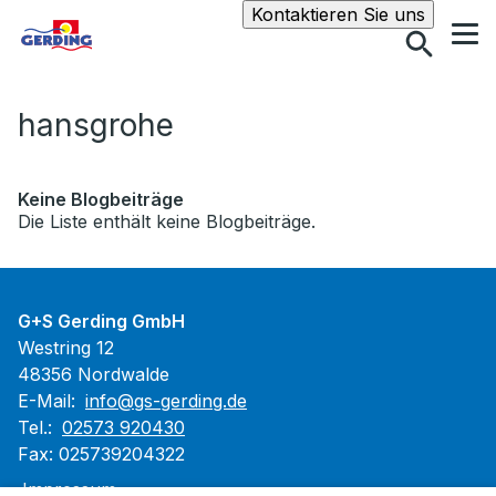
Suche
Kontaktieren Sie uns
hansgrohe
Keine Blogbeiträge
Die Liste enthält keine Blogbeiträge.
G+S Gerding GmbH
Westring 12
48356 Nordwalde
E-Mail:
info@gs-gerding.de
Tel.:
02573 920430
Fax: 025739204322
Impressum