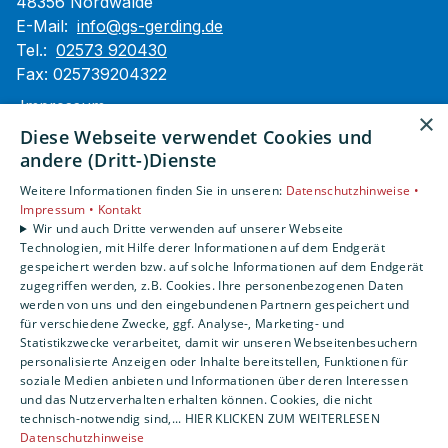
48356 Nordwalde
E-Mail:
info@gs-gerding.de
Tel.:
02573 920430
Fax: 025739204322
Impressum
×
Barrierefreiheitserklärung
Diese Webseite verwendet Cookies und
Datenschutzerklärung
andere (Dritt-)Dienste
AGB
Weitere Informationen finden Sie in unseren:
Datenschutzhinweise •
Impressum •
Kontakt
Unsere Bereiche
Wir und auch Dritte verwenden auf unserer Webseite
Technologien, mit Hilfe derer Informationen auf dem Endgerät
Privatkunden
gespeichert werden bzw. auf solche Informationen auf dem Endgerät
Gewerbekunden
zugegriffen werden, z.B. Cookies. Ihre personenbezogenen Daten
Karriere
werden von uns und den eingebundenen Partnern gespeichert und
Unternehmen
für verschiedene Zwecke, ggf. Analyse-, Marketing- und
Statistikzwecke verarbeitet, damit wir unseren Webseitenbesuchern
Kontakt
personalisierte Anzeigen oder Inhalte bereitstellen, Funktionen für
soziale Medien anbieten und Informationen über deren Interessen
und das Nutzerverhalten erhalten können. Cookies, die nicht
technisch-notwendig sind,... HIER KLICKEN ZUM WEITERLESEN
Datenschutzhinweise