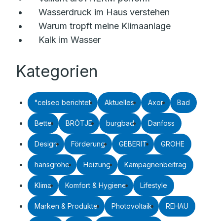
Wasserdruck im Haus verstehen
Warum tropft meine Klimaanlage
Kalk im Wasser
Kategorien
°celseo berichtet
Aktuelles
Axor
Bad
Bette
BRÖTJE
burgbad
Danfoss
Design
Förderung
GEBERIT
GROHE
hansgrohe
Heizung
Kampagnenbeitrag
Klima
Komfort & Hygiene
Lifestyle
Marken & Produkte
Photovoltaik
REHAU