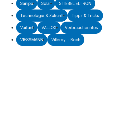
Sanipa
Solar
STIEBEL ELTRON
Technologie & Zukunft
Tipps & Tricks
Vaillant
VALLOX
Verbraucherinfos
VIESSMANN
Villeroy + Boch