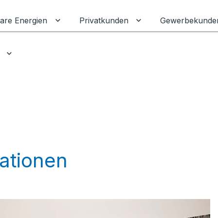
are Energien
Privatkunden
Gewerbekunde
Untermenü für Erneuerbare Energien ums
Untermenü für Priva
Untermenü für Ratgeber umschalten
ationen