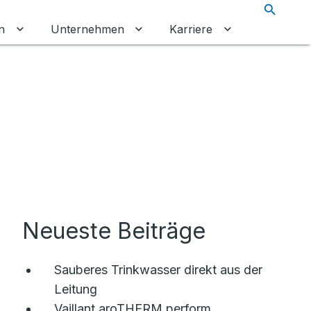
Suche
n
Unternehmen
Karriere
chalten
tkunden umschalten
Untermenü für Gewerbekunden umschalten
Untermenü für Unternehmen um
Untermenü für 
Neueste Beiträge
Sauberes Trinkwasser direkt aus der
Leitung
Vaillant aroTHERM perform