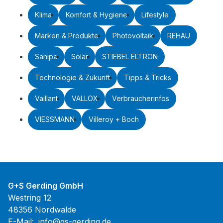
Klima
Komfort & Hygiene
Lifestyle
Marken & Produkte
Photovoltaik
REHAU
Sanipa
Solar
STIEBEL ELTRON
Technologie & Zukunft
Tipps & Tricks
Vaillant
VALLOX
Verbraucherinfos
VIESSMANN
Villeroy + Boch
G+S Gerding GmbH
Westring 12
48356 Nordwalde
E-Mail:
info@gs-gerding.de