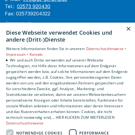
Tel.:
02573 920430
Fax: 025739204322
Impressum
×
Barrierefreiheitserklärung
Diese Webseite verwendet Cookies und
Datenschutzerklärung
andere (Dritt-)Dienste
AGB
Weitere Informationen finden Sie in unseren:
Datenschutzhinweise •
Impressum •
Kontakt
Unsere Bereiche
Wir und auch Dritte verwenden auf unserer Webseite
Technologien, mit Hilfe derer Informationen auf dem Endgerät
Privatkunden
gespeichert werden bzw. auf solche Informationen auf dem Endgerät
Gewerbekunden
zugegriffen werden, z.B. Cookies. Ihre personenbezogenen Daten
Karriere
werden von uns und den eingebundenen Partnern gespeichert und
Unternehmen
für verschiedene Zwecke, ggf. Analyse-, Marketing- und
Statistikzwecke verarbeitet, damit wir unseren Webseitenbesuchern
Kontakt
personalisierte Anzeigen oder Inhalte bereitstellen, Funktionen für
soziale Medien anbieten und Informationen über deren Interessen
und das Nutzerverhalten erhalten können. Cookies, die nicht
technisch-notwendig sind,... HIER KLICKEN ZUM WEITERLESEN
Datenschutzhinweise
NOTWENDIGE COOKIES
PERFORMANCE