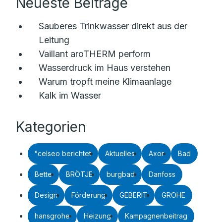
Neueste Beiträge
Sauberes Trinkwasser direkt aus der
Leitung
Vaillant aroTHERM perform
Wasserdruck im Haus verstehen
Warum tropft meine Klimaanlage
Kalk im Wasser
Kategorien
°celseo berichtet
Aktuelles
Axor
Bad
Bette
BRÖTJE
burgbad
Danfoss
Design
Förderung
GEBERIT
GROHE
hansgrohe
Heizung
Kampagnenbeitrag