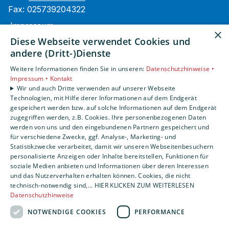
Fax: 025739204322
Impressum
×
Barrierefreiheitserklärung
Diese Webseite verwendet Cookies und
Datenschutzerklärung
andere (Dritt-)Dienste
AGB
Weitere Informationen finden Sie in unseren:
Datenschutzhinweise •
Impressum •
Kontakt
Unsere Bereiche
Wir und auch Dritte verwenden auf unserer Webseite
Technologien, mit Hilfe derer Informationen auf dem Endgerät
Privatkunden
gespeichert werden bzw. auf solche Informationen auf dem Endgerät
Gewerbekunden
zugegriffen werden, z.B. Cookies. Ihre personenbezogenen Daten
Karriere
werden von uns und den eingebundenen Partnern gespeichert und
Unternehmen
für verschiedene Zwecke, ggf. Analyse-, Marketing- und
Statistikzwecke verarbeitet, damit wir unseren Webseitenbesuchern
Kontakt
personalisierte Anzeigen oder Inhalte bereitstellen, Funktionen für
soziale Medien anbieten und Informationen über deren Interessen
und das Nutzerverhalten erhalten können. Cookies, die nicht
technisch-notwendig sind,... HIER KLICKEN ZUM WEITERLESEN
Datenschutzhinweise
NOTWENDIGE COOKIES
PERFORMANCE