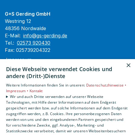
G+S Gerding GmbH
Westring 12
48356 Nordwalde
E-Mail:
info@gs-gerding.de
Tel.:
02573 920430
Fax: 025739204322
Impressum
×
Barrierefreiheitserklärung
Diese Webseite verwendet Cookies und
Datenschutzerklärung
andere (Dritt-)Dienste
AGB
Weitere Informationen finden Sie in unseren:
Datenschutzhinweise •
Impressum •
Kontakt
Unsere Bereiche
Wir und auch Dritte verwenden auf unserer Webseite
Technologien, mit Hilfe derer Informationen auf dem Endgerät
Privatkunden
gespeichert werden bzw. auf solche Informationen auf dem Endgerät
Gewerbekunden
zugegriffen werden, z.B. Cookies. Ihre personenbezogenen Daten
Karriere
werden von uns und den eingebundenen Partnern gespeichert und
Unternehmen
für verschiedene Zwecke, ggf. Analyse-, Marketing- und
Statistikzwecke verarbeitet, damit wir unseren Webseitenbesuchern
Kontakt