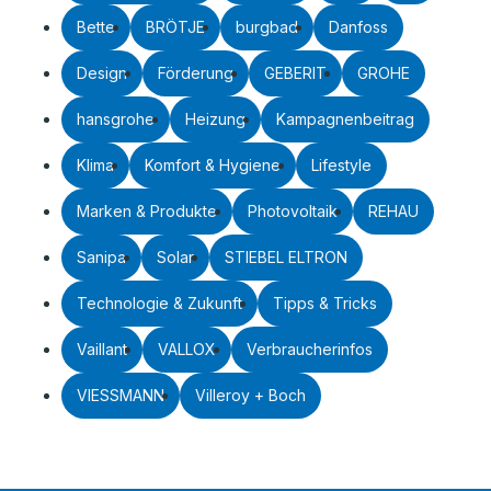
Bette
BRÖTJE
burgbad
Danfoss
Design
Förderung
GEBERIT
GROHE
hansgrohe
Heizung
Kampagnenbeitrag
Klima
Komfort & Hygiene
Lifestyle
Marken & Produkte
Photovoltaik
REHAU
Sanipa
Solar
STIEBEL ELTRON
Technologie & Zukunft
Tipps & Tricks
Vaillant
VALLOX
Verbraucherinfos
VIESSMANN
Villeroy + Boch