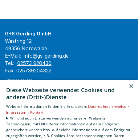
G+S Gerding GmbH
Westring 12
48356 Nordwalde
E-Mail:
info@gs-gerding.de
Tel.:
02573 920430
Fax: 025739204322
Impressum
×
Barrierefreiheitserklärung
Diese Webseite verwendet Cookies und
Datenschutzerklärung
andere (Dritt-)Dienste
AGB
Weitere Informationen finden Sie in unseren:
Datenschutzhinweise •
Impressum •
Kontakt
Unsere Bereiche
Wir und auch Dritte verwenden auf unserer Webseite
Technologien, mit Hilfe derer Informationen auf dem Endgerät
Privatkunden
gespeichert werden bzw. auf solche Informationen auf dem Endgerät
Gewerbekunden
zugegriffen werden, z.B. Cookies. Ihre personenbezogenen Daten