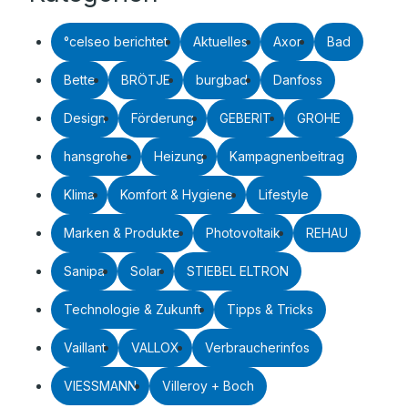
°celseo berichtet
Aktuelles
Axor
Bad
Bette
BRÖTJE
burgbad
Danfoss
Design
Förderung
GEBERIT
GROHE
hansgrohe
Heizung
Kampagnenbeitrag
Klima
Komfort & Hygiene
Lifestyle
Marken & Produkte
Photovoltaik
REHAU
Sanipa
Solar
STIEBEL ELTRON
Technologie & Zukunft
Tipps & Tricks
Vaillant
VALLOX
Verbraucherinfos
VIESSMANN
Villeroy + Boch