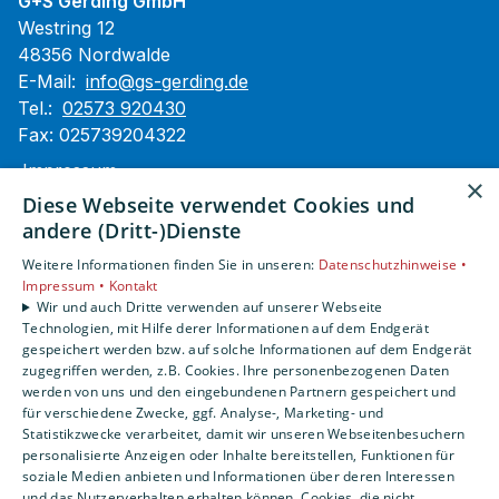
G+S Gerding GmbH
Westring 12
48356 Nordwalde
E-Mail:
info@gs-gerding.de
Tel.:
02573 920430
Fax: 025739204322
Impressum
×
Barrierefreiheitserklärung
Diese Webseite verwendet Cookies und
Datenschutzerklärung
andere (Dritt-)Dienste
AGB
Weitere Informationen finden Sie in unseren:
Datenschutzhinweise •
Impressum •
Kontakt
Unsere Bereiche
Wir und auch Dritte verwenden auf unserer Webseite
Technologien, mit Hilfe derer Informationen auf dem Endgerät
Privatkunden
gespeichert werden bzw. auf solche Informationen auf dem Endgerät
Gewerbekunden
zugegriffen werden, z.B. Cookies. Ihre personenbezogenen Daten
Karriere
werden von uns und den eingebundenen Partnern gespeichert und
Unternehmen
für verschiedene Zwecke, ggf. Analyse-, Marketing- und
Statistikzwecke verarbeitet, damit wir unseren Webseitenbesuchern
Kontakt
personalisierte Anzeigen oder Inhalte bereitstellen, Funktionen für
soziale Medien anbieten und Informationen über deren Interessen
und das Nutzerverhalten erhalten können. Cookies, die nicht