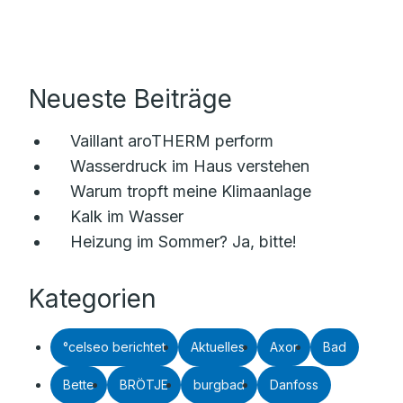
Neueste Beiträge
Vaillant aroTHERM perform
Wasserdruck im Haus verstehen
Warum tropft meine Klimaanlage
Kalk im Wasser
Heizung im Sommer? Ja, bitte!
Kategorien
°celseo berichtet
Aktuelles
Axor
Bad
Bette
BRÖTJE
burgbad
Danfoss