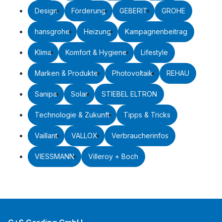
Design
Förderung
GEBERIT
GROHE
hansgrohe
Heizung
Kampagnenbeitrag
Klima
Komfort & Hygiene
Lifestyle
Marken & Produkte
Photovoltaik
REHAU
Sanipa
Solar
STIEBEL ELTRON
Technologie & Zukunft
Tipps & Tricks
Vaillant
VALLOX
Verbraucherinfos
VIESSMANN
Villeroy + Boch